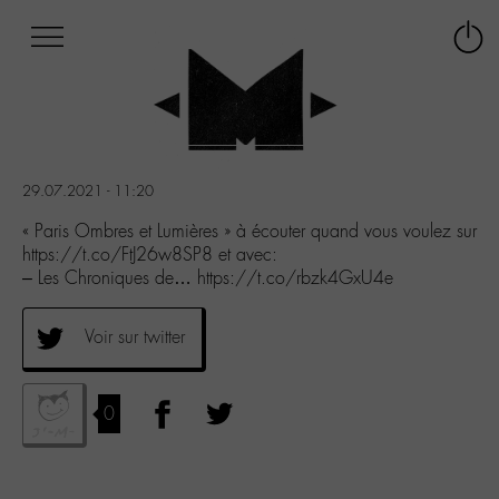
Afficher
Panneau de gestion des cookies
Labo
Connex
-
le
M-
menu
Aller
au
menu
29.07.2021 - 11:20
Aller
au
« Paris Ombres et Lumières » à écouter quand vous voulez sur
contenu
https://t.co/FtJ26w8SP8 et avec:
Aller
– Les Chroniques de… https://t.co/rbzk4GxU4e
à
la
Voir sur twitter
recherche
0