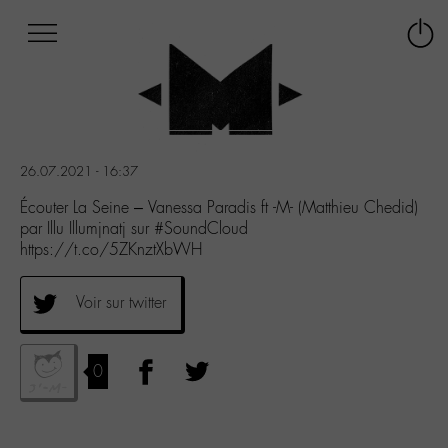
Afficher
Panneau de gestion des cookies
Labo
Connex
-
le
M-
menu
Aller
au
menu
26.07.2021 - 16:37
Aller
au
Écouter La Seine – Vanessa Paradis ft -M- (Matthieu Chedid)
contenu
par Illu Illumjnatj sur #SoundCloud
Aller
https://t.co/5ZKnztXbWH
à
la
Voir sur twitter
recherche
0