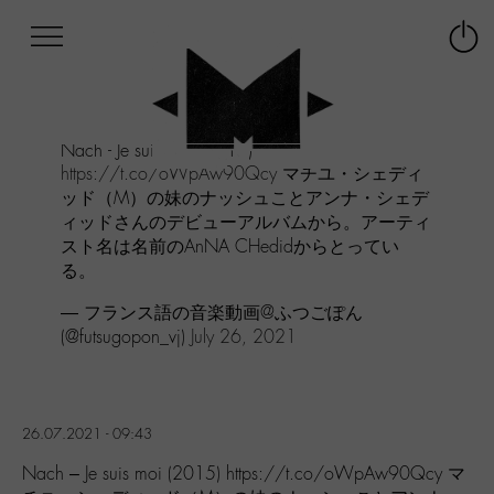
Afficher
Panneau de gestion des cookies
Labo
Connex
-
le
M-
menu
Aller
Nach - Je suis moi (2015)
au
https://t.co/oWpAw90Qcy
マチユ・シェディ
menu
ッド（M）の妹のナッシュことアンナ・シェデ
Aller
ィッドさんのデビューアルバムから。アーティ
au
スト名は名前のAnNA CHedidからとってい
contenu
Aller
る。
à
— フランス語の音楽動画@ふつごぽん
la
(@futsugopon_vj)
July 26, 2021
recherche
26.07.2021 - 09:43
Nach – Je suis moi (2015) https://t.co/oWpAw90Qcy マ