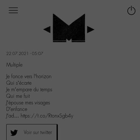
Afficher
Panneau de gestion des cookies
Labo
Connex
-
le
M-
menu
Aller
au
menu
22.07.2021 - 05:07
Aller
au
Multiple
contenu
Je fonce vers l’horizon
Aller
Qui s’écarte
à
Je m’empare du temps
la
Qui me fuit
recherche
J’épouse mes visages
D’enfance
J’ad… https://t.co/RtonxSgb4y
Voir sur twitter