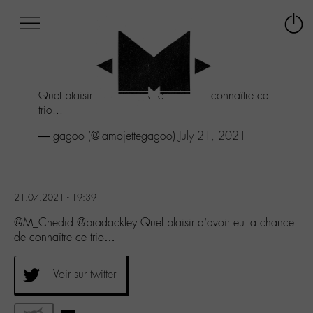
Afficher
Panneau de gestion des cookies
Labo
Connex
-
le
M-
menu
Aller
Quel plaisir d'avoir eu la chance de connaître ce
au
trio...
menu
Aller
— gagoo (@lamojettegagoo)
July 21, 2021
au
contenu
Aller
à
21.07.2021 - 19:39
la
recherche
@M_Chedid @bradackley Quel plaisir d’avoir eu la chance
de connaître ce trio…
Voir sur twitter