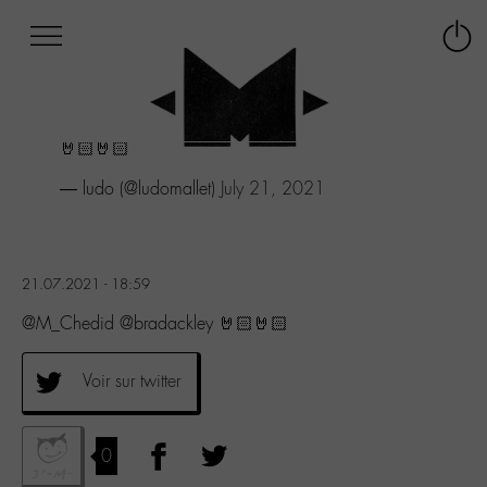
Afficher
Panneau de gestion des cookies
Labo
Connex
-
le
M-
menu
Aller
🤘🏻🤘🏻
au
menu
— ludo (@ludomallet)
July 21, 2021
Aller
au
contenu
Aller
21.07.2021 - 18:59
à
la
@M_Chedid @bradackley 🤘🏻🤘🏻
recherche
Voir sur twitter
0