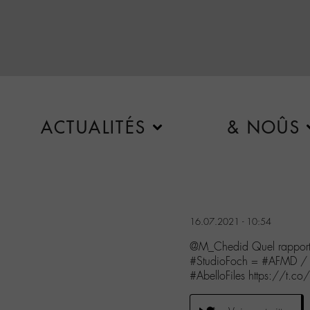
ACTUALITÉS
& NOÛS
16.07.2021 - 10:54
@M_Chedid Quel rapport 
#StudioFoch = #AFMD /
#AbelloFiles https://t.