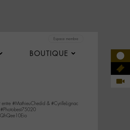
Espace membre
BOUTIQUE
entre #MathieuChedid & #CyrilleLignac
 #Photobest75020
co/QhQee10Eio