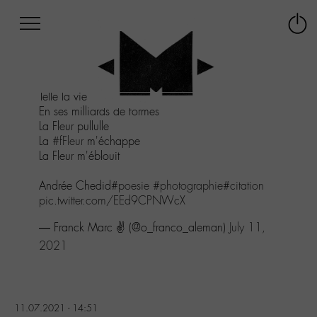
Afficher
Panneau de gestion des cookies
Labo
Connex
-
le
M-
menu
Aller
Telle la vie
au
En ses milliards de formes
menu
La Fleur pullulle
Aller
La
#fFleur
m'échappe
au
La Fleur m'éblouit
contenu
Aller
Andrée Chedid
#poesie
#photographie
#citation
à
pic.twitter.com/EEd9CPNWcX
la
recherche
— Franck Marc ✌ (@o_franco_aleman)
July 11,
2021
11.07.2021 - 14:51