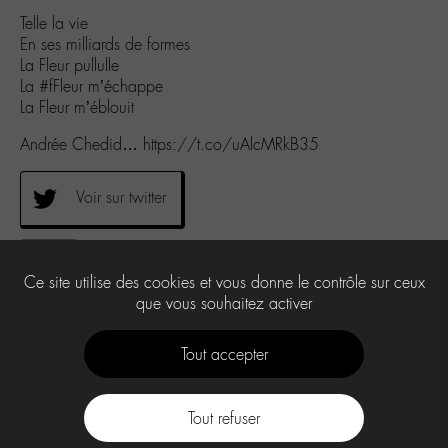
Telle la vie
En ses milliards de formes
La Fleur pullulle
La #fFleur m’échappe
La Fleur m’éblouit
Andrée Chedid… https://t.co/uAlcMRkB35
Voir sur twitter
0
Ce site utilise des cookies et vous donne le contrôle sur ceux
que vous souhaitez activer
Tout accepter
Tout refuser