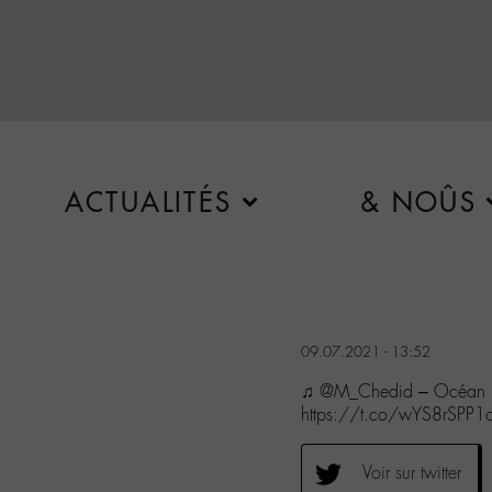
ACTUALITÉS
& NOÛS
09.07.2021 - 13:52
♫ @M_Chedid – Océan (
https://t.co/wYS8rSPP1
Voir sur twitter