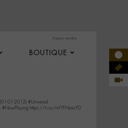
Espace membre
BOUTIQUE
01-01-2012) #Universal
c #NowPlaying https://t.co/mFYFNzxcYD