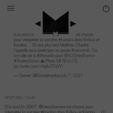
Afficher
Panneau de gestion des cookies
Labo
Connex
-
le
M-
menu
Aller
[Ce soir] En 2007,
@FatouDiawara
est choisie
au
pour interpréter la sorcière
#Karaba
dans Kirikou et
menu
Karaba... 10 ans plus tard Matthieu Chedid
Aller
l'appelle pour participer au projet
#Lamomali
. Ce
au
soir elle est à
#Marseille
pour
@SOSMedFrance
contenu
#TheâtreSilvain
🙏 Photo DR FD (1/2)
Aller
pic.twitter.com/chgfoGTqWl
à
la
— Gomet' (@Gometmedia)
July 7, 2021
recherche
07.07.2021 - 12:40
[Ce soir] En 2007, @FatouDiawara est choisie pour
interpréter la sorcière #Karaba dans Kirikou et Karaba… 10