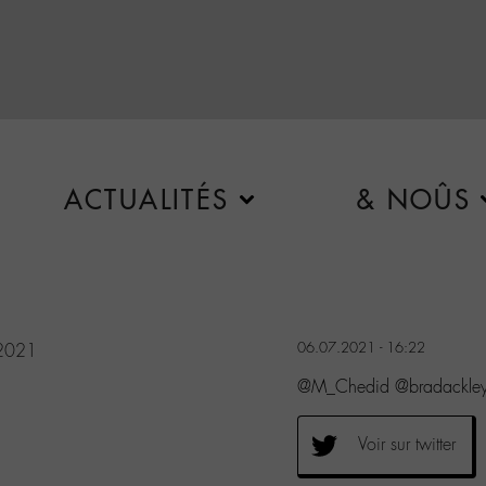
ACTUALITÉS
& NOÛS
06.07.2021 - 16:22
 2021
@M_Chedid @bradackley C
Voir sur twitter