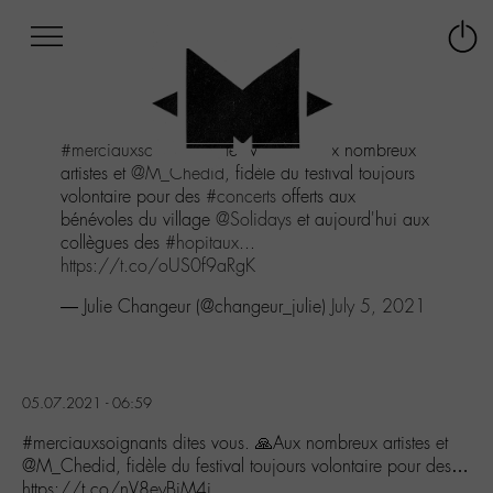
Afficher
Panneau de gestion des cookies
Labo
Connex
-
le
M-
menu
Aller
#merciauxsoignants
dites vous. 🙏Aux nombreux
au
artistes et
@M_Chedid
, fidèle du festival toujours
menu
volontaire pour des
#concerts
offerts aux
Aller
bénévoles du village
@Solidays
et aujourd'hui aux
au
collègues des
#hopitaux
...
contenu
https://t.co/oUS0f9aRgK
Aller
à
— Julie Changeur (@changeur_julie)
July 5, 2021
la
recherche
05.07.2021 - 06:59
#merciauxsoignants dites vous. 🙏Aux nombreux artistes et
@M_Chedid, fidèle du festival toujours volontaire pour des…
https://t.co/nV8eyBiM4i