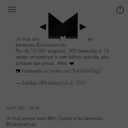
Afficher
Panneau de gestion des cookies
Labo
Connex
-
le
M-
menu
Aller
Un final sensuel avec
@M_Chedid
et les
au
bénévoles
@SolidariteSida
.
menu
Plus de 10 000 soignants, 300 bénévoles et 13
Aller
artistes ont participé à cette édition spéciale, plus
au
solidaire que jamais. Merci ❤️
contenu
Aller
📷 Kobayashi
pic.twitter.com/KdHQdHZygZ
à
la
— Solidays (@Solidays)
July 4, 2021
recherche
04.07.2021 - 20:38
Un final sensuel avec @M_Chedid et les bénévoles
@SolidariteSida.