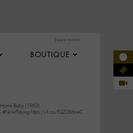
Espace membre
BOUTIQUE
 Home Baby (1962)
K #NowPlaying https://t.co/fQZ0X6rueC