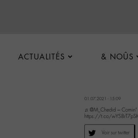
ACTUALITÉS
& NOÛS
01.07.2021 - 15:09
♫ @M_Chedid – Comin’
https://t.co/wYS8rT7pS
Voir sur twitter