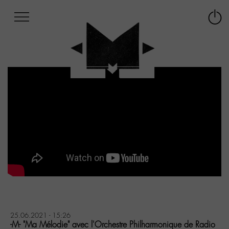
Afficher
Panneau de gestion des cookies
Labo
Connex
-
le
M-
menu
Aller
au
menu
Aller
au
contenu
Aller
à
la
recherche
25.06.2021 - 15:26
-M- "Ma Mélodie" avec l'Orchestre Philharmonique de Radio