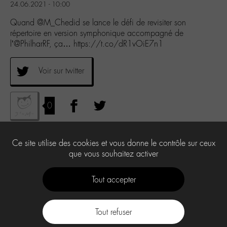
24.06.2021 - 10:00
Quand @M_Chedid se lance le défi de revisiter son
répertoire en version symphonique accompagné de
l’@PhilharRF, ça… https://t.co/dR1vOiE7n1
Voir sur twitter
0
Ce site utilise des cookies et vous donne le contrôle sur ceux
que vous souhaitez activer
Tout accepter
Tout refuser