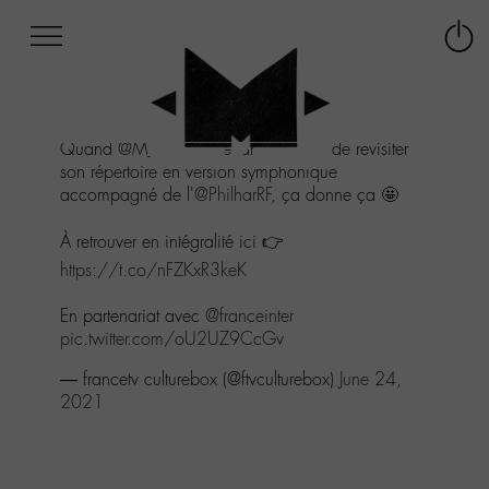
Afficher
Panneau de gestion des cookies
Labo
Connex
-
le
M-
menu
Aller
Quand
@M_Chedid
se lance le défi de revisiter
au
son répertoire en version symphonique
menu
accompagné de l'
@PhilharRF
, ça donne ça 🤩
Aller
au
À retrouver en intégralité ici 👉
contenu
Aller
https://t.co/nFZKxR3keK
à
la
En partenariat avec
@franceinter
recherche
pic.twitter.com/oU2UZ9CcGv
— francetv culturebox (@ftvculturebox)
June 24,
2021