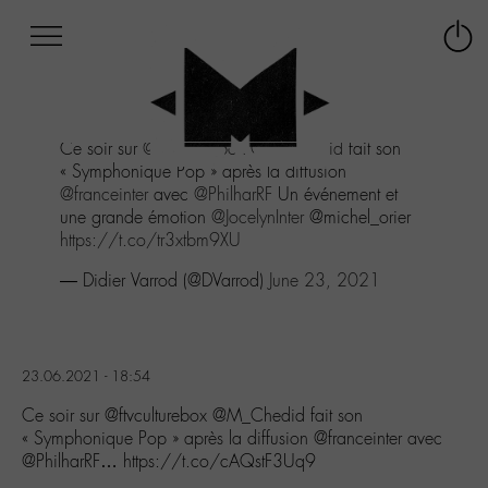
Afficher
Panneau de gestion des cookies
Labo
Connex
-
le
M-
menu
Aller
Ce soir sur
@ftvculturebox
@M_Chedid
fait son
au
« Symphonique Pop » après la diffusion
menu
@franceinter
avec
@PhilharRF
Un événement et
Aller
une grande émotion
@JocelynInter
@michel_orier
au
https://t.co/tr3xtbm9XU
contenu
Aller
— Didier Varrod (@DVarrod)
June 23, 2021
à
la
recherche
23.06.2021 - 18:54
Ce soir sur @ftvculturebox @M_Chedid fait son
« Symphonique Pop » après la diffusion @franceinter avec
@PhilharRF… https://t.co/cAQstF3Uq9