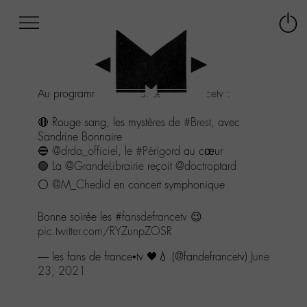
Afficher
Panneau de gestion des cookies
Labo
Connex
-
le
M-
menu
Aller
Au programme de la soirée sur
#francetv
:
au
menu
🔴 Rouge sang, les mystères de
#Brest
, avec
Aller
Sandrine Bonnaire
au
🔵
@drda_officiel
, le
#Périgord
au cœur
contenu
🟢 La
@GrandeLibrairie
reçoit
@doctroptard
Aller
à
⚪️
@M_Chedid
en concert symphonique
la
recherche
Bonne soirée les
#fansdefrancetv
😉
pic.twitter.com/RYZunpZOSR
— les fans de france•tv 🖤💧 (@fandefrancetv)
June
23, 2021