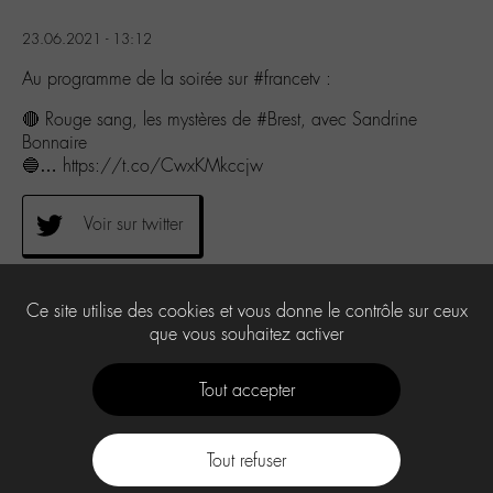
23.06.2021 - 13:12
Au programme de la soirée sur #francetv :
🔴 Rouge sang, les mystères de #Brest, avec Sandrine
Bonnaire
🔵… https://t.co/CwxKMkccjw
Voir sur twitter
0
Ce site utilise des cookies et vous donne le contrôle sur ceux
que vous souhaitez activer
Tout accepter
Tout refuser