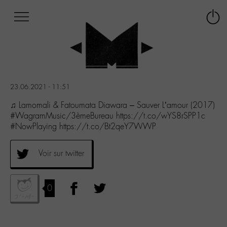
Afficher
Panneau de gestion des cookies
Labo
Connex
-
le
M-
menu
Aller
au
menu
23.06.2021 - 11:51
Aller
au
♫ Lamomali & Fatoumata Diawara – Sauver L’amour (2017)
contenu
#WagramMusic/3èmeBureau https://t.co/wYS8rSPP1c
Aller
#NowPlaying https://t.co/Bt2qeY7WWP
à
la
Voir sur twitter
recherche
0