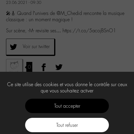
23.06.2021 - 09:30
🎤🎸 Quand l’univers de @M_Chedid rencontre la musique
classique : un moment magique !
Sur scène, -M- revisite ses… https://t.co/5acojBSnO1
Voir sur twitter
0
Ce site utilise des cookies et vous donne le contrôle sur ceux
que vous souhaitez activer
Tout accepter
Tout refuser