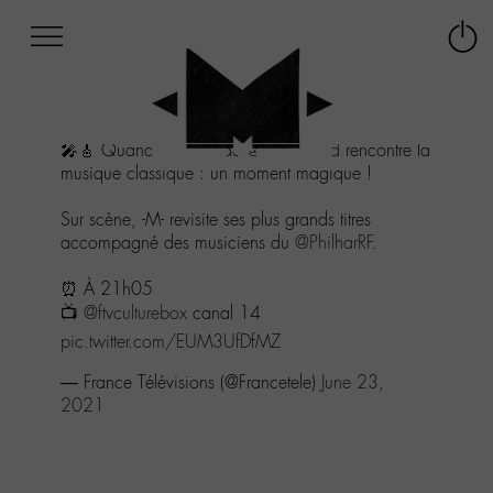
Afficher
Panneau de gestion des cookies
Labo
Connex
-
le
M-
menu
Aller
🎤🎸 Quand l'univers de
@M_Chedid
rencontre la
au
musique classique : un moment magique !
menu
Aller
Sur scène, -M- revisite ses plus grands titres
au
accompagné des musiciens du
@PhilharRF
.
contenu
Aller
⏰ À 21h05
à
📺
@ftvculturebox
canal 14
la
recherche
pic.twitter.com/EUM3UfDfMZ
— France Télévisions (@Francetele)
June 23,
2021