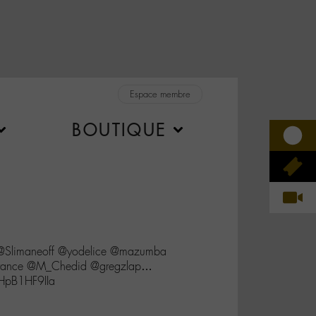
Espace membre
BOUTIQUE
@Slimaneoff @yodelice @mazumba
eFrance @M_Chedid @gregzlap…
/HpB1HF9IIa