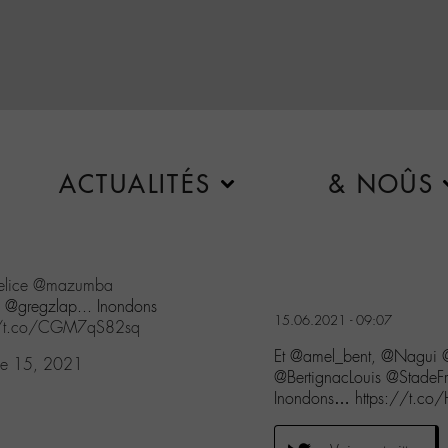
ACTUALITÉS
& NOÛS
lice
@mazumba
@gregzlap... Inondons
15.06.2021 - 09:07
//t.co/CGM7qS82sq
Et @amel_bent, @Nagui 
ne 15, 2021
@BertignacLouis @Stad
Inondons… https://t.co