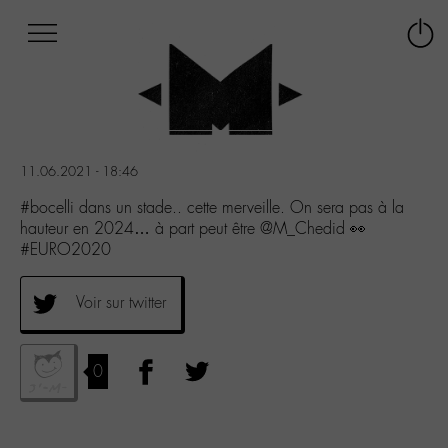
Afficher
Panneau de gestion des cookies
Labo
Connex
-
le
M-
menu
Aller
au
menu
11.06.2021 - 18:46
Aller
au
#bocelli dans un stade.. cette merveille. On sera pas à la
contenu
hauteur en 2024… à part peut être @M_Chedid 👀
Aller
#EURO2020
à
la
Voir sur twitter
recherche
0