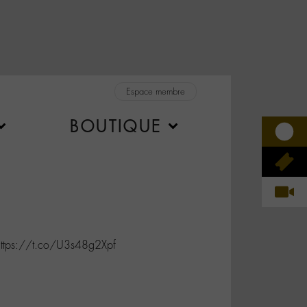
Espace membre
BOUTIQUE
👇 https://t.co/U3s48g2Xpf