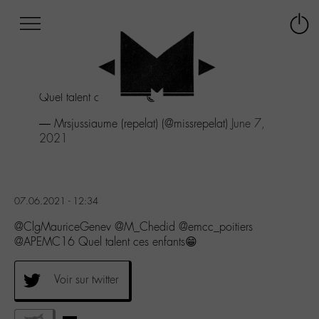
Afficher
Panneau de gestion des cookies
Labo
Connex
-
le
M-
menu
Aller
Quel talent ces enfants😁
au
menu
— Mrsjussiaume (repelat) (@missrepelat)
June 7,
Aller
2021
au
contenu
Aller
à
07.06.2021 - 12:34
la
recherche
@ClgMauriceGenev @M_Chedid @emcc_poitiers
@APEMC16 Quel talent ces enfants😁
Voir sur twitter