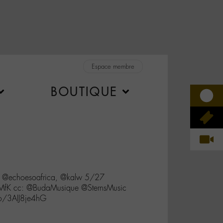
Espace membre
BOUTIQUE
n @echoesoafrica, @kalw 5/27
fK cc: @BudaMusique @SternsMusic
o/3AIJ8je4hG