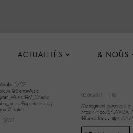
ACTUALITÉS
& NOÛS
@kalw
5/27
ique
@SternsMusic
02.06.2021 - 13:52
ram_Music
@M_Chedid
eba_music
@splinterscandy
My segment broadcast o
gou
@skatuu
https://t.co/SY5WQA1M
@LuakaBop… https://t.c
2, 2021