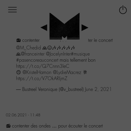
Afficher
Panneau de gestion des cookies
Labo
Connex
-
le
M-
menu
Aller
📻 contenter des ondes ... pour écouter le concert
au
menu
@M_Chedid
🙏😊🎶🎶🎶🎶🎶
Aller
🙏
@franceinter
@JocelynInter
#musique
au
#pasencoreauconcert
mais tellement bon
contenu
https://t.co/Q7Cnnn3IeC
Aller
🙃
@KristelHamon
@LydieMacrez
🥂
à
https://t.co/V7OkARIjmZ
la
— Bustreel Veronique (@v_bustreel)
June 2, 2021
recherche
02.06.2021 - 11:48
📻 contenter des ondes … pour écouter le concert