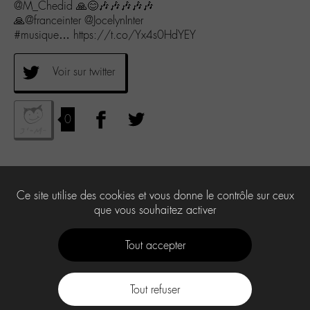
@M_Chedid 🙏😊🎶🎶🎶🎶🎶
🙏@franceinter @JocelynInter
#musique… https://t.co/Yx4s0HdYEY
Voir sur twitter
0
Ce site utilise des cookies et vous donne le contrôle sur ceux
que vous souhaitez activer
Tout accepter
Tout refuser