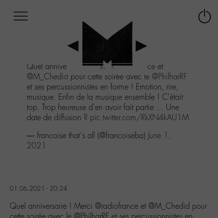
Afficher
Panneau de gestion des cookies
Labo
Connex
-
le
M-
menu
Aller
Quel anniversaire ! Merci
@radiofrance
et
au
@M_Chedid
pour cette soirée avec le
@PhilharRF
menu
et ses percussionnistes en forme ! Emotion, rire,
Aller
musique. Enfin de la musique ensemble ! C'était
au
top. Trop heureuse d'en avoir fait partie ... Une
contenu
date de diffusion ?
pic.twitter.com/RkXN4kAU1M
Aller
à
— francoise that´s all (@francoiseba)
June 1,
la
2021
recherche
01.06.2021 - 20:24
Quel anniversaire ! Merci @radiofrance et @M_Chedid pour
cette soirée avec le @PhilharRF et ses percussionnistes en…