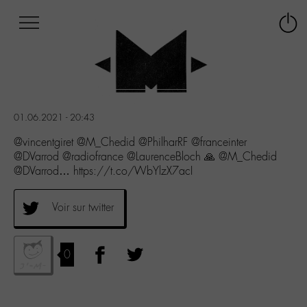
Afficher
Panneau de gestion des cookies
Labo
Connex
-
le
M-
menu
Aller
au
menu
01.06.2021 - 20:43
Aller
au
@vincentgiret @M_Chedid @PhilharRF @franceinter
contenu
@DVarrod @radiofrance @LaurenceBloch 🙏 @M_Chedid
Aller
@DVarrod… https://t.co/WbYlzX7acI
à
la
Voir sur twitter
recherche
0