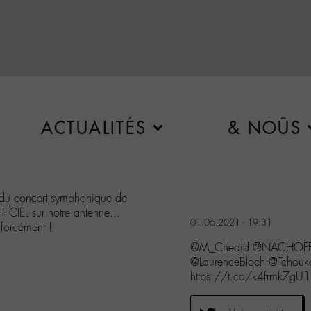
ACTUALITÉS
& NOÛS
in du concert symphonique de
ICIEL
sur notre antenne...
01.06.2021 - 19:31
 forcément !
@M_Chedid @NACHOFFICIE
@LaurenceBloch @Tchou
https://t.co/k4frmk7gU1