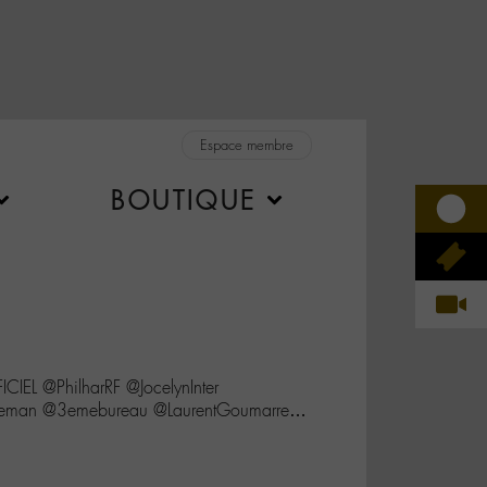
Espace membre
BOUTIQUE
L @PhilharRF @JocelynInter
keman @3emebureau @LaurentGoumarre…