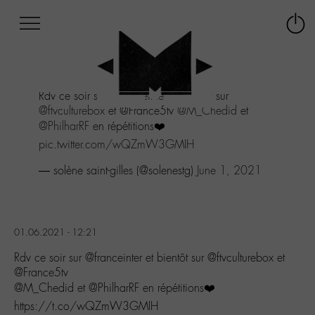
Afficher
Panneau de gestion des cookies
Labo
Connex
-
le
M-
menu
Aller
Rdv ce soir sur
@franceinter
et bientôt sur
au
@ftvculturebox
et @France5tv
@M_Chedid
et
menu
@PhilharRF
en répétitions❤️
Aller
au
pic.twitter.com/wQZmW3GMIH
contenu
— solène saint-gilles (@solenestg)
June 1, 2021
Aller
à
la
recherche
01.06.2021 - 12:21
Rdv ce soir sur @franceinter et bientôt sur @ftvculturebox et
@France5tv
@M_Chedid et @PhilharRF en répétitions❤️
https://t.co/wQZmW3GMIH