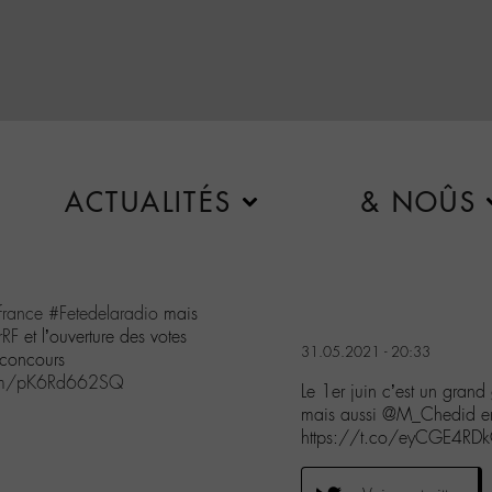
ACTUALITÉS
& NOÛS
france
#Fetedelaradio
mais
rRF
et l’ouverture des votes
31.05.2021 - 20:33
 concours
.com/pK6Rd662SQ
Le 1er juin c’est un gran
mais aussi @M_Chedid e
https://t.co/eyCGE4RD