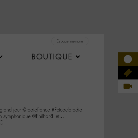
Espace membre
BOUTIQUE
d grand jour @radiofrance #Fetedelaradio
n symphonique @PhilharRF et…
kC