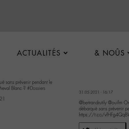
ACTUALITÉS
& NOÛS
ué sans prévenir pendant le
heval Blanc ?
#Dossiers
31.05.2021 - 16:17
021
@bertrandrutily @ouifm On
débarqué sans prévenir
https://t.co/vfHFg4Qq