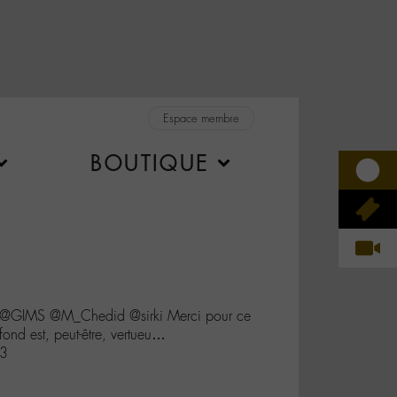
Espace membre
BOUTIQUE
 @GIMS @M_Chedid @sirki Merci pour ce
 fond est, peut-être, vertueu…
93