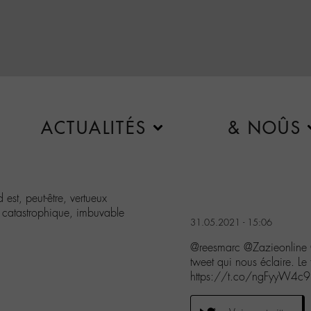
ACTUALITÉS
& NOÛS
est, peut-être, vertueux
st catastrophique, imbuvable
31.05.2021 - 15:06
@reesmarc @Zazieonline
tweet qui nous éclaire. Le
https://t.co/ngFyyW4c