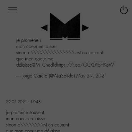
Afficher
Panneau de gestion des cookies
Labo
Connex
-
le
M-
menu
Aller
je promène souvent
au
mon coeur en laisse
menu
sinon c\\\\\\\\\\\\\\\'est en courant
Aller
que mon coeur me
au
délaisse
@M_Chedid
https://t.co/GCXDYoHKeW
contenu
Aller
— Jorge García (@ALaSalida)
May 29, 2021
à
la
recherche
29.05.2021 - 17:48
je promène souvent
mon coeur en laisse
sinon c\\\\\\\’est en courant
que mon coeur me délaisse