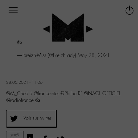
Afficher
Panneau de gestion des cookies
Labo
Connex
-
le
M-
menu
Aller
👍
au
menu
— breizh-Miss (@BreizhLady)
May 28, 2021
Aller
au
contenu
Aller
à
28.05.2021 - 11:06
la
@M_Chedid @franceinter @PhilharRF @NACHOFFICIEL
recherche
@radiofrance 👍
Voir sur twitter