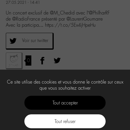
27.05.2021 - 14:41
Un concert exclusif de @M_Chedid avec l’@PhilharRF
de @RadioFrance présenté par @LaurentGoumarre
Avec la participa… https://t.co/5Ex4jHpeHu
Voir sur twitter
0
Ce site utilise des cookies et vous donne le contrôle sur ceux
que vous souhaitez activer
Tout accepter
Tout refuser