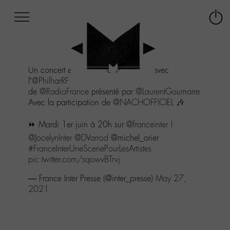
Afficher
Panneau de gestion des cookies
Labo
Connex
-
le
M-
menu
Aller
Un concert exclusif de
@M_Chedid
avec
au
l’
@PhilharRF
menu
de
@RadioFrance
présenté par
@LaurentGoumarre
Aller
Avec la participation de
@NACHOFFICIEL
🎶
au
contenu
⏩ Mardi 1er juin à 20h sur
@franceinter
!
Aller
à
@JocelynInter
@DVarrod
@michel_orier
la
#FranceInterUneScenePourLesArtistes
recherche
pic.twitter.com/sqowvBTrvj
— France Inter Presse (@inter_presse)
May 27,
2021