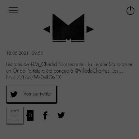
Afficher
Panneau de gestion des cookies
Labo
Connex
-
le
M-
menu
Aller
au
menu
18.05.2021 - 09:53
Aller
au
Les fans de @M_Chedid l’ont reconnu. La Fender Stratocaster
contenu
en Or de l’artiste a été conçue à @VilledeChartres. Les…
Aller
https://t.co/Mz0elLQx1X
à
la
Voir sur twitter
recherche
0