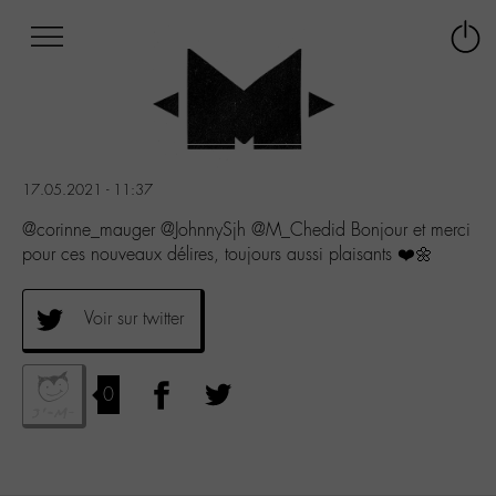
Afficher
Panneau de gestion des cookies
Labo
Connex
-
le
M-
menu
Aller
au
menu
17.05.2021 - 11:37
Aller
au
@corinne_mauger @JohnnySjh @M_Chedid Bonjour et merci
contenu
pour ces nouveaux délires, toujours aussi plaisants ❤️🌼
Aller
à
la
Voir sur twitter
recherche
0