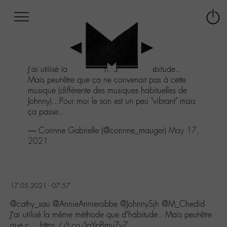
Afficher
Panneau de gestion des cookies
Labo
Connex
-
le
M-
menu
Aller
J'ai utilisé la même méthode que d'habitude..
au
Mais peut-être que ça ne convenait pas à cette
menu
musique (différente des musiques habituelles de
Aller
Johnny)...Pour moi le son est un peu "vibrant" mais
au
ça passe..
contenu
Aller
— Corinne Gabrielle (@corinne_mauger)
May 17,
à
2021
la
recherche
17.05.2021 - 07:57
@cathy_sau @AnnieAnnierobbe @JohnnySjh @M_Chedid
J’ai utilisé la même méthode que d’habitude.. Mais peut-être
que ç… https://t.co/laYpBmuZy7