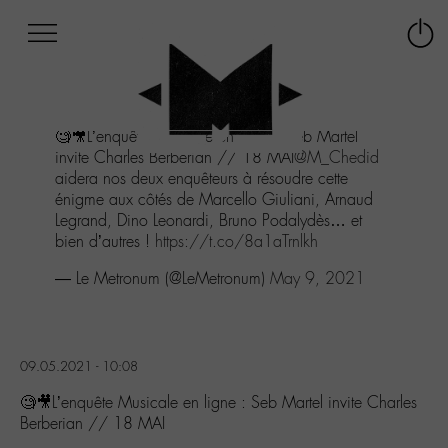
Afficher
Panneau de gestion des cookies
Labo
Connex
-
le
M-
menu
Aller
🧐🎥L’enquête Musicale en ligne : Seb Martel
au
invite Charles Berberian // 18 MAI
@M_Chedid
menu
aidera nos deux enquêteurs à résoudre cette
Aller
énigme aux côtés de Marcello Giuliani, Arnaud
au
Legrand, Dino Leonardi, Bruno Podalydès… et
contenu
bien d’autres !
https://t.co/8a1aTrnlkh
Aller
à
— Le Metronum (@LeMetronum)
May 9, 2021
la
recherche
09.05.2021 - 10:08
🧐🎥L’enquête Musicale en ligne : Seb Martel invite Charles
Berberian // 18 MAI