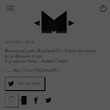
Afficher
Panneau de gestion des cookies
Labo
Connex
-
le
M-
menu
Aller
au
menu
30.04.2021 - 08:14
Aller
au
@emmanuel_vaslin @cieclerabTIC « À force de m’écrire
contenu
Je me découvre un peu
Aller
Et je retrouve l’Autre. » Andrée Chédid
à
« … https://t.co/Y8JO6AaY8N
la
recherche
Voir sur twitter
0