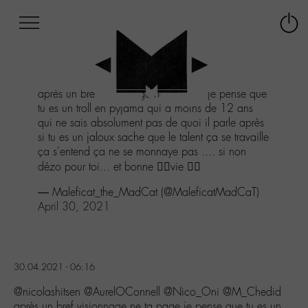
Afficher
Panneau de gestion des cookies
Labo
Connex
-
le
M-
menu
Aller
après un bref visionnage ne ta page je pense que
au
tu es un troll en pyjama qui a moins de 12 ans
menu
qui ne sais absolument pas de quoi il parle après
Aller
si tu es un jaloux sache que le talent ça se travaille
au
ça s'entend ça ne se monnaye pas .... si non
contenu
dézo pour toi... et bonne 🤷‍♀️vie 🤷‍♂️
Aller
à
— Maleficat_the_MadCat (@MaleficatMadCaT)
la
April 30, 2021
recherche
30.04.2021 - 06:16
@nicolashitsen @AurelOConnell @Nico_Oni @M_Chedid
après un bref visionnage ne ta page je pense que tu es un