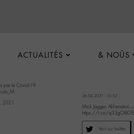
ACTUALITÉS
& NOÛS
rés par le Covid-19
nale_M
26.04.2021 - 10:52
6, 2021
Mick Jagger, Akhenaton… D
https://t.co/q33gO80T
Voir sur twitter