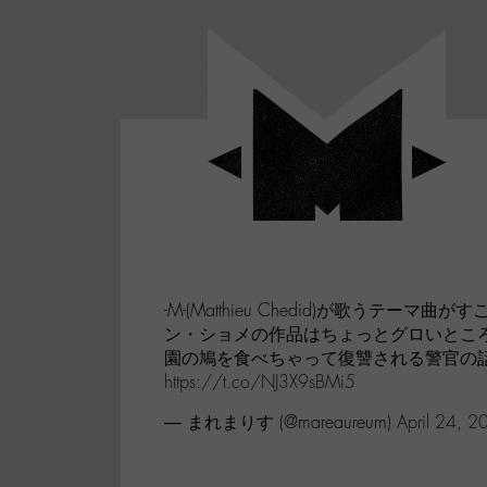
Panneau de gestion des cookies
LABO
-
Aller
Laboratoire
au
poétique
M-
menu
et
musical
Aller
autour
au
de
contenu
l'univers
Aller
de
-
à
M-
-M-(Matthieu Chedid)が歌うテー
la
ン・ショメの作品はちょっとグロいとこ
recherche
園の鳩を食べちゃって復讐される警官の
https://t.co/NJ3X9sBMi5
— まれまりす (@mareaureum)
April 24, 2