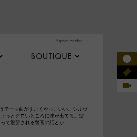
Espace membre
BOUTIQUE
edid)が歌うテーマ曲がすごくかっこいい。シルヴ
ちょっとグロいところに味が出てる。空
ゃって復讐される警官の話とか
5