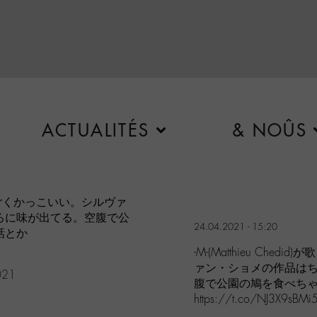
ACTUALITÉS
& NOÛS
マ曲がすごくかっこいい。シルヴァ
ろに味が出てる。空腹で公
24.04.2021 - 15:20
話とか
-M-(Matthieu Ch
ァン・ショメの作品は
021
腹で公園の鳩を食べち
https://t.co/NJ3X9sBMi