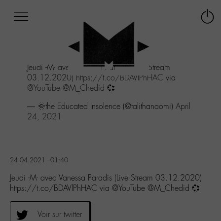
Afficher
Panneau de gestion des cookies
Labo
Connex
-
le
M-
menu
Aller
Jeudi -M- avec Vanessa Paradis (Live Stream
au
03.12.2020)
https://t.co/BDAVlPhHAC
via
menu
@YouTube
@M_Chedid
💞
Aller
au
— 🌞the Educated Insolence (@talithanaomi)
April
contenu
24, 2021
Aller
à
la
recherche
24.04.2021 - 01:40
Jeudi -M- avec Vanessa Paradis (Live Stream 03.12.2020)
https://t.co/BDAVlPhHAC via @YouTube @M_Chedid 💞
Voir sur twitter