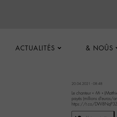
ACTUALITÉS
& NOÛS
20.04.2021 - 08:48
Le chanteur « -M- » (Matth
payés (millions d’euros/
https://t.co/DW8NqP3Z