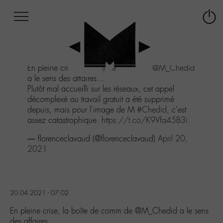
Afficher
Panneau de gestion des cookies
Labo
Connex
-
le
M-
menu
Aller
En pleine crise, la boîte de comm de
@M_Chedid
au
a le sens des affaires...
menu
Plutôt mal accueilli sur les réseaux, cet appel
Aller
décomplexé au travail gratuit a été supprimé
au
depuis, mais pour l'image de M
#Chedid
, c'est
contenu
assez catastrophique.
https://t.co/K9Vfa45B3i
Aller
à
— florenceclavaud (@florenceclavaud)
April 20,
la
2021
recherche
20.04.2021 - 07:02
En pleine crise, la boîte de comm de @M_Chedid a le sens
des affaires…