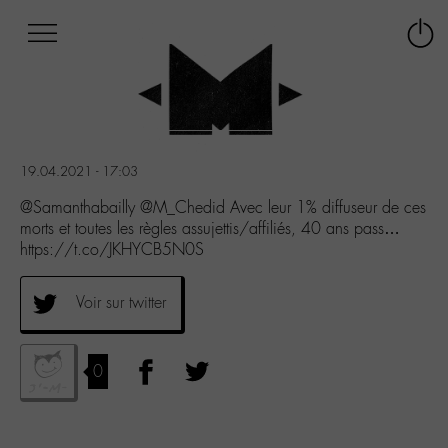
Afficher
Panneau de gestion des cookies
Labo
Connex
-
le
M-
menu
Aller
au
menu
19.04.2021 - 17:03
Aller
au
@Samanthabailly @M_Chedid Avec leur 1% diffuseur de ces
contenu
morts et toutes les règles assujettis/affiliés, 40 ans pass…
Aller
https://t.co/JKHYCB5N0S
à
la
Voir sur twitter
recherche
0