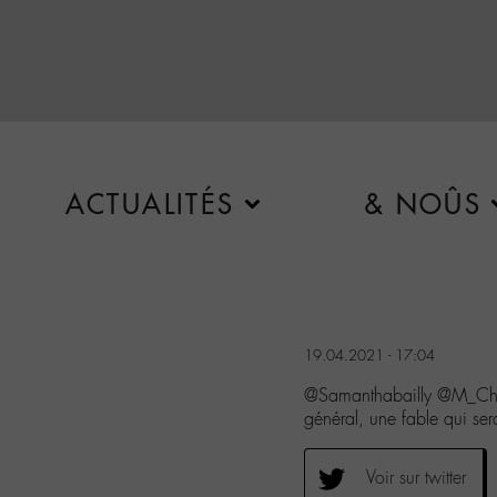
ACTUALITÉS
& NOÛS
19.04.2021 - 17:04
@Samanthabailly @M_Chedid
général, une fable qui ser
Voir sur twitter