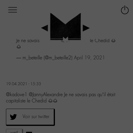
Afficher
Panneau de gestion des cookies
Labo
Connex
-
le
M-
menu
Aller
Je ne savais pas qu'il était capitaliste le Chedid 🌰
au
🌰
menu
Aller
— m_beteille (@m_beteille2)
April 19, 2021
au
contenu
Aller
à
19.04.2021 - 15:33
la
recherche
@kadove1 @JannyAlexandre Je ne savais pas qu’il était
capitaliste le Chedid 🌰🌰
Voir sur twitter